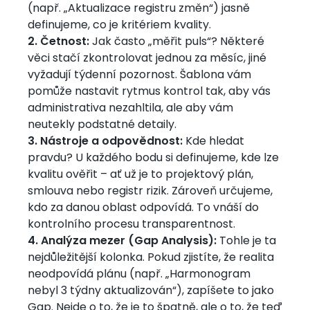
(např. „Aktualizace registru změn“) jasně
definujeme, co je kritériem kvality.
2. Četnost:
Jak často „měřit puls“? Některé
věci stačí zkontrolovat jednou za měsíc, jiné
vyžadují týdenní pozornost. Šablona vám
pomůže nastavit rytmus kontrol tak, aby vás
administrativa nezahltila, ale aby vám
neutekly podstatné detaily.
3. Nástroje a odpovědnost:
Kde hledat
pravdu? U každého bodu si definujeme, kde lze
kvalitu ověřit – ať už je to projektový plán,
smlouva nebo registr rizik. Zároveň určujeme,
kdo za danou oblast odpovídá. To vnáší do
kontrolního procesu transparentnost.
4. Analýza mezer (Gap Analysis):
Tohle je ta
nejdůležitější kolonka. Pokud zjistíte, že realita
neodpovídá plánu (např. „Harmonogram
nebyl 3 týdny aktualizován“), zapíšete to jako
Gap. Nejde o to, že je to špatně, ale o to, že teď