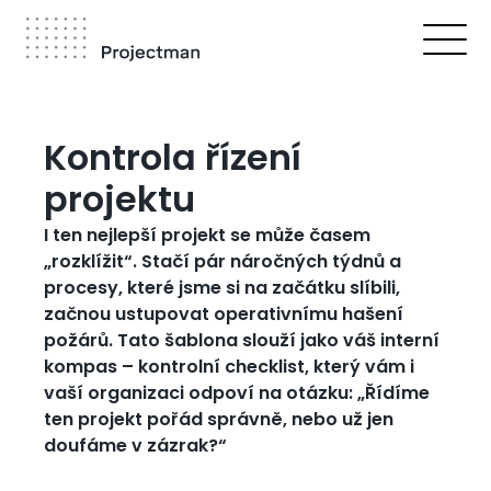
Přejít
k
hlavnímu
obsahu
Drobečková
navigace
Kontrola řízení
projektu
I ten nejlepší projekt se může časem
„rozklížit“. Stačí pár náročných týdnů a
procesy, které jsme si na začátku slíbili,
začnou ustupovat operativnímu hašení
požárů. Tato šablona slouží jako váš interní
kompas – kontrolní checklist, který vám i
vaší organizaci odpoví na otázku: „Řídíme
ten projekt pořád správně, nebo už jen
doufáme v zázrak?“