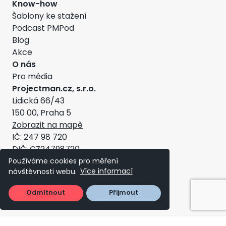
Know-how
Šablony ke stažení
Podcast PMPod
Blog
Akce
O nás
Pro média
Projectman.cz, s.r.o.
Lidická 66/43
150 00, Praha 5
Zobrazit na mapě
IČ: 247 98 720
DIČ: CZ24798720
Všeobecné obchodní podmínky
Používáme cookies pro měření
návštěvnosti webu.
Více informací
Copyright ©2026 - Projectman
Odmítnout
Přijmout