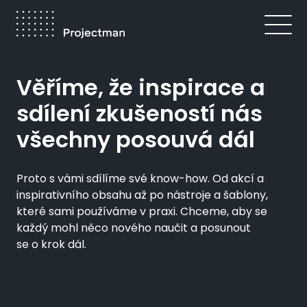
Přejít
k
hlavnímu
obsahu
Drobečková
Věříme, že inspirace a
navigace
sdílení zkušeností nás
všechny posouvá dál
Proto s vámi sdílíme své know-how. Od akcí a
inspirativního obsahu až po nástroje a šablony,
které sami používáme v praxi. Chceme, aby se
každý mohl něco nového naučit a posunout
se o krok dál.