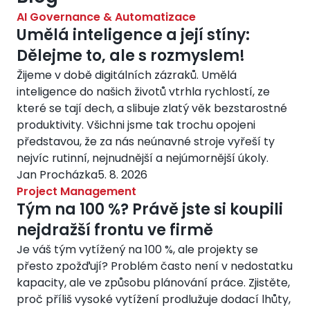
AI Governance & Automatizace
Umělá inteligence a její stíny:
Dělejme to, ale s rozmyslem!
Žijeme v době digitálních zázraků. Umělá
inteligence do našich životů vtrhla rychlostí, ze
které se tají dech, a slibuje zlatý věk bezstarostné
produktivity. Všichni jsme tak trochu opojeni
představou, že za nás neúnavné stroje vyřeší ty
nejvíc rutinní, nejnudnější a nejúmornější úkoly.
Jan Procházka
5. 8. 2026
Project Management
Tým na 100 %? Právě jste si koupili
nejdražší frontu ve firmě
Je váš tým vytížený na 100 %, ale projekty se
přesto zpožďují? Problém často není v nedostatku
kapacity, ale ve způsobu plánování práce. Zjistěte,
proč příliš vysoké vytížení prodlužuje dodací lhůty,