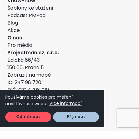
Know-how
Šablony ke stažení
Podcast PMPod
Blog
Akce
O nás
Pro média
Projectman.cz, s.r.o.
Lidická 66/43
150 00, Praha 5
Zobrazit na mapě
IČ: 247 98 720
DIČ: CZ24798720
Všeobecné obchodní podmínky
Používáme cookies pro měření
návštěvnosti webu.
Více informací
Copyright ©2026 - Projectman
Odmítnout
Přijmout