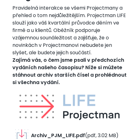
Pravidelná interakce se všemi Projectmany a
přehled o tom nejdůležitějším. Projectman LIFE
slouží jako váš kvartální průvodce děním ve
firmě a u klientů. Oběžník podporuje
vzájemnou sounáležitost a zajišťuje, že o
novinkách v Projectmanovi nebudete jen
slyšet, ale budete jejich součástí.
Zajímá vás, o čem jsme psali v předchozích
vydáních našeho časopisu? Níže si můžete
stáhnout archiv starších čísel a prohlédnout
si všechna vydání.
Obrázek
Archiv_PJM_LIFE.pdf
(
pdf
,
3.02 MB
)