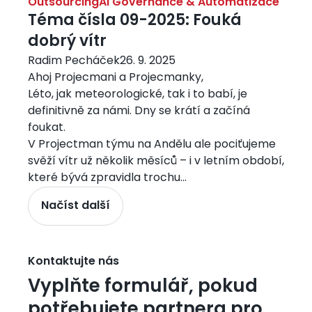
Outsourcing
AI Governance & Automatizace
Téma čísla 09-2025: Fouká
dobrý vítr
Radim Pecháček
26. 9. 2025
Ahoj Projecmani a Projecmanky,
Léto, jak meteorologické, tak i to babí, je
definitivně za námi. Dny se krátí a začíná
foukat.
V Projectman týmu na Andělu ale pociťujeme
svěží vítr už několik měsíců – i v letním období,
které bývá zpravidla trochu...
Načíst další
Kontaktujte nás
Vyplňte formulář, pokud
potřebujete partnera pro