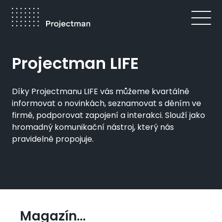
Přejít
k
hlavnímu
obsahu
Drobečková
Projectman LIFE
navigace
Díky Projectmanu LIFE vás můžeme kvartálně
informovat o novinkách, seznamovat s děním ve
firmě, podporovat zapojení a interakci. Slouží jako
hromadný komunikační nástroj, který nás
pravidelně propojuje.
Magazín...