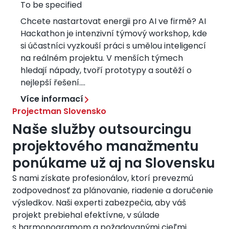
To be specified
Chcete nastartovat energii pro AI ve firmě? AI
Hackathon je intenzivní týmový workshop, kde
si účastníci vyzkouší práci s umělou inteligencí
na reálném projektu. V menších týmech
hledají nápady, tvoří prototypy a soutěží o
nejlepší řešení....
Více informací
Projectman Slovensko
Naše služby outsourcingu
projektového manažmentu
ponúkame už aj na Slovensku
S nami získate profesionálov, ktorí prevezmú 
zodpovednosť za plánovanie, riadenie a doručenie 
výsledkov. Naši experti zabezpečia, aby váš 
projekt prebiehal efektívne, v súlade 
s harmonogramom a požadovanými cieľmi 