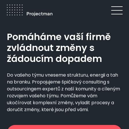
Přejít
k
hlavnímu
obsahu
Drobečková
Pomáháme vaší firmě
navigace
zvládnout změny s
žádoucím dopadem
Do vašeho týmu vneseme strukturu, energii a tah
na branku. Propojujeme špičkový consulting s
outsourcingem expertů z naší komunity a cíleným
rozvojem vašeho týmu. Pomůžeme vám
ukočírovat komplexní změny, vyladit procesy a
doručit změny, které jsou před vámi.