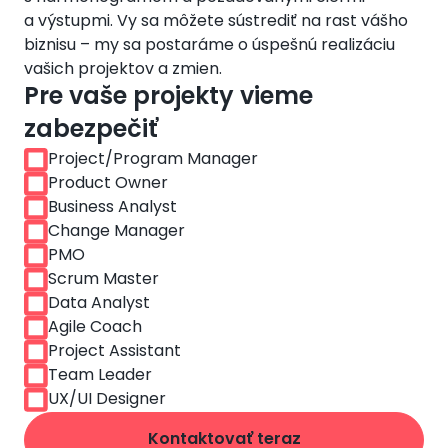
a výstupmi. Vy sa môžete sústrediť na rast vášho 
biznisu – my sa postaráme o úspešnú realizáciu 
vašich projektov a zmien.
Pre vaše projekty vieme
zabezpečiť
Obrázek
Project/Program Manager
Obrázek
Product Owner
Obrázek
Business Analyst
Obrázek
Change Manager
Obrázek
PMO
Obrázek
Scrum Master
Obrázek
Data Analyst
Obrázek
Agile Coach
Obrázek
Project Assistant
Obrázek
Team Leader
Obrázek
UX/UI Designer
Kontaktovať teraz