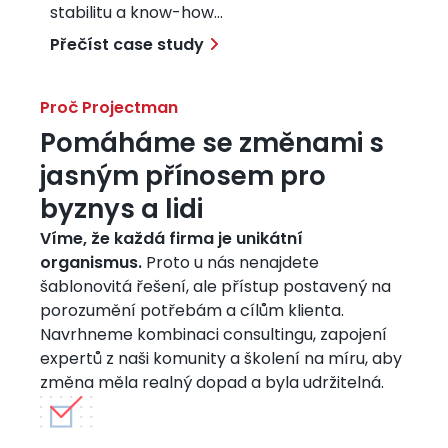
Výsledkem je jasný plán rozvoje digitálního
Výsledkem je vyšší flexibilita vývoje a...
ukotvení rolí v agilních týmech a moderní
klíčových aplikací. Propojujeme potřeby
transformace napříč evropskými
týmů, kde pomáhají s rozvojem klíčových
stabilitu a know-how...
data pro hlubší...
vnitřní struktura...
úspěšně...
transformace...
hodnoty, ale i...
marži projektu. Výsledkem je efektivnější...
prostředí při...
proinformovanost a sladění...
ekosystému a...
PMO...
uživatelů s byznysovými...
pobočkami. Dodali jsme jistotu a...
platforem. Dodáváme expertízu a kapacitu,
Přečíst case study
Přečíst case study
Přečíst case study
Přečíst case study
Přečíst case study
Přečíst case study
Přečíst case study
Přečíst case study
Přečíst case study
Přečíst case study
která...
Přečíst case study
Přečíst case study
Přečíst case study
Přečíst case study
Přečíst case study
Proč Projectman
Pomáháme se změnami s
jasným přínosem pro
byznys a lidi
Víme, že každá firma je unikátní
organismus.
Proto u nás nenajdete
šablonovitá řešení, ale přístup postavený na
porozumění potřebám a cílům klienta.
Navrhneme kombinaci consultingu, zapojení
expertů z naši komunity a školení na míru, aby
změna měla realný dopad a byla udržitelná.
Obrázek