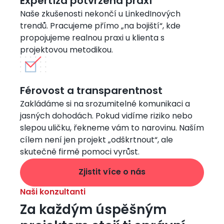
Expertíza potvrzená praxí
Naše zkušenosti nekončí u LinkedInových
trendů. Pracujeme přímo „na bojiští“, kde
propojujeme realnou praxi u klienta s
projektovou metodikou.
Obrázek
Férovost a transparentnost
Zakládáme si na srozumitelné komunikaci a
jasných dohodách. Pokud vidíme riziko nebo
slepou uličku, řekneme vám to narovinu. Naším
cílem není jen projekt „odškrtnout“, ale
skutečně firmě pomoci vyrůst.
Zjistit více o nás
Naši konzultanti
Za každým úspěšným