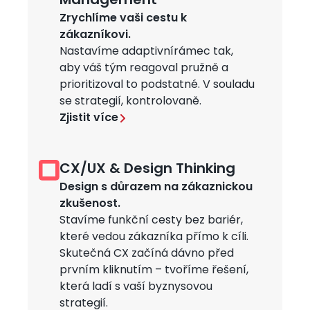
Management
Zrychlíme vaši cestu k
zákazníkovi.
Nastavíme adaptivnírámec tak,
aby váš tým reagoval pružně a
prioritizoval to podstatné. V souladu
se strategií, kontrolovaně.
Zjistit více
CX/UX & Design Thinking
Obrázek
Design s důrazem na zákaznickou
zkušenost.
Stavíme funkční cesty bez bariér,
které vedou zákazníka přímo k cíli.
Skutečná CX začíná dávno před
prvním kliknutím – tvoříme řešení,
která ladí s vaší byznysovou
strategií.