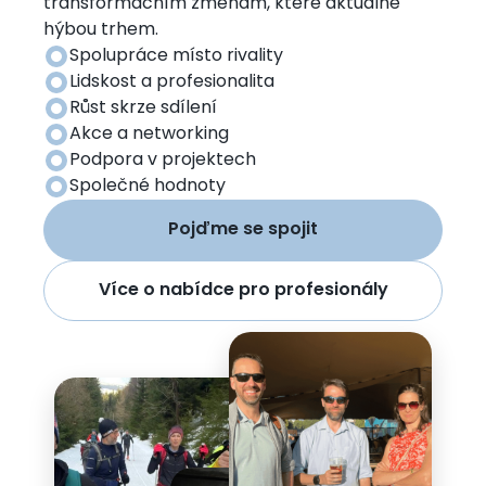
transformačním změnám, které aktuálně
hýbou trhem.
Obrázek
Spolupráce místo rivality
Obrázek
Lidskost a profesionalita
Obrázek
Růst skrze sdílení
Obrázek
Akce a networking
Obrázek
Podpora v projektech
Obrázek
Společné hodnoty
Pojďme se spojit
Více o nabídce pro profesionály
Obrázek
Obrázek
Obrázek