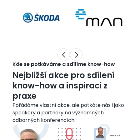
Image
Image
Ima
Kde se potkáváme a sdílíme know-how
Nejbližší akce pro sdílení
know-how a inspiraci z
praxe
Pořádáme vlastní akce, ale potkáte nás i jako
speakery a partnery na významných
odborných konferencích.
Obrázek