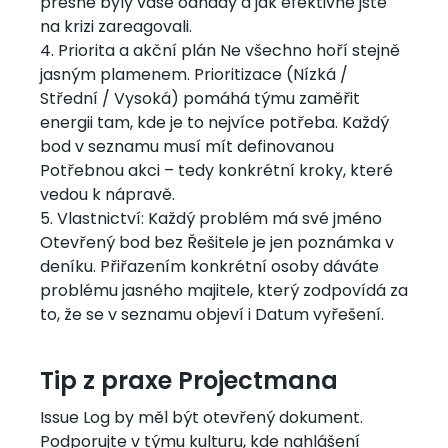
přesné byly vaše odhady a jak efektivně jste
na krizi zareagovali.
4. Priorita a akční plán Ne všechno hoří stejně
jasným plamenem. Prioritizace (Nízká /
Střední / Vysoká) pomáhá týmu zaměřit
energii tam, kde je to nejvíce potřeba. Každý
bod v seznamu musí mít definovanou
Potřebnou akci – tedy konkrétní kroky, které
vedou k nápravě.
5. Vlastnictví: Každý problém má své jméno
Otevřený bod bez Řešitele je jen poznámka v
deníku. Přiřazením konkrétní osoby dáváte
problému jasného majitele, který zodpovídá za
to, že se v seznamu objeví i Datum vyřešení.
Tip z praxe Projectmana
Issue Log by měl být otevřený dokument.
Podporujte v týmu kulturu, kde nahlášení