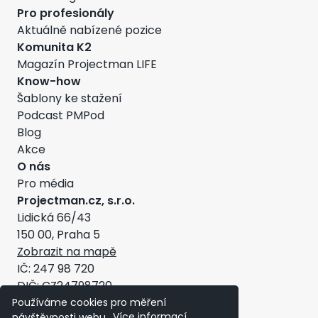
Pro profesionály
Aktuálně nabízené pozice
Komunita K2
Magazín Projectman LIFE
Know-how
Šablony ke stažení
Podcast PMPod
Blog
Akce
O nás
Pro média
Projectman.cz, s.r.o.
Lidická 66/43
150 00, Praha 5
Zobrazit na mapě
IČ: 247 98 720
DIČ: CZ24798720
Všeobecné obchodní podmínky
Používáme cookies pro měření
návštěvnosti webu.
Více informací