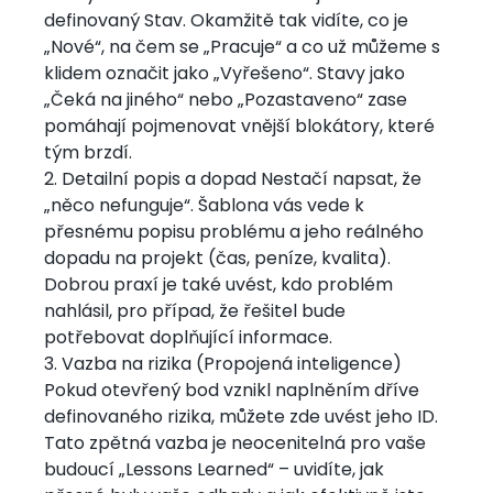
definovaný Stav. Okamžitě tak vidíte, co je
„Nové“, na čem se „Pracuje“ a co už můžeme s
klidem označit jako „Vyřešeno“. Stavy jako
„Čeká na jiného“ nebo „Pozastaveno“ zase
pomáhají pojmenovat vnější blokátory, které
tým brzdí.
2. Detailní popis a dopad Nestačí napsat, že
„něco nefunguje“. Šablona vás vede k
přesnému popisu problému a jeho reálného
dopadu na projekt (čas, peníze, kvalita).
Dobrou praxí je také uvést, kdo problém
nahlásil, pro případ, že řešitel bude
potřebovat doplňující informace.
3. Vazba na rizika (Propojená inteligence)
Pokud otevřený bod vznikl naplněním dříve
definovaného rizika, můžete zde uvést jeho ID.
Tato zpětná vazba je neocenitelná pro vaše
budoucí „Lessons Learned“ – uvidíte, jak