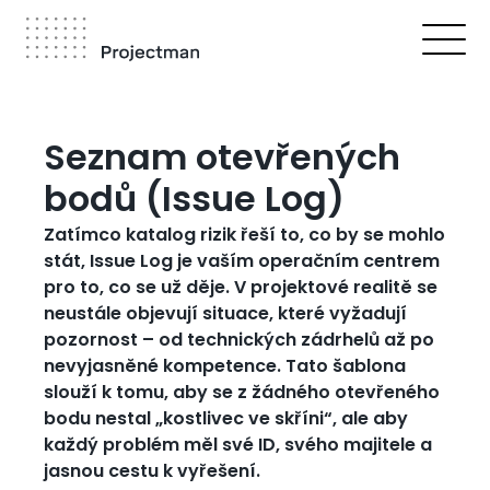
Přejít
k
hlavnímu
obsahu
Drobečková
navigace
Seznam otevřených
bodů (Issue Log)
Zatímco katalog rizik řeší to, co by se mohlo
stát, Issue Log je vaším operačním centrem
pro to, co se už děje. V projektové realitě se
neustále objevují situace, které vyžadují
pozornost – od technických zádrhelů až po
nevyjasněné kompetence. Tato šablona
slouží k tomu, aby se z žádného otevřeného
bodu nestal „kostlivec ve skříni“, ale aby
každý problém měl své ID, svého majitele a
jasnou cestu k vyřešení.