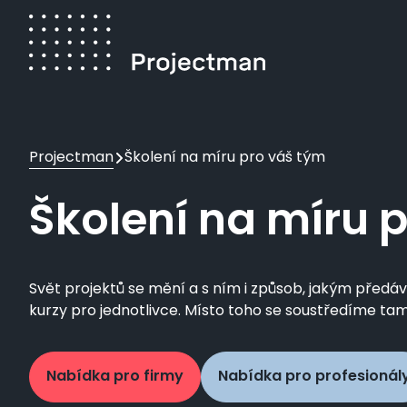
Přejít
k
hlavnímu
obsahu
Drobečková
Projectman
Školení na míru pro váš tým
navigace
Školení na míru 
Svět projektů se mění a s ním i způsob, jakým pře
kurzy pro jednotlivce. Místo toho se soustředíme tam
Nabídka pro firmy
Nabídka pro profesionál