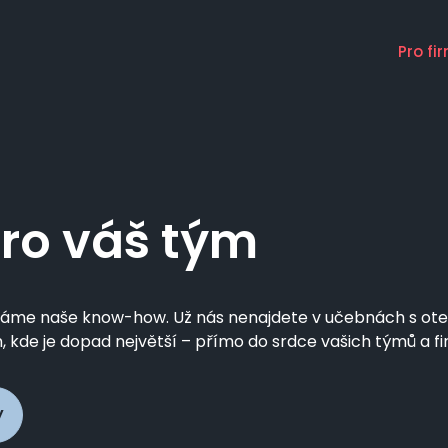
Pro fi
Main
naviga
pro váš tým
dáváme naše know-how. Už nás nenajdete v učebnách s ot
, kde je dopad největší – přímo do srdce vašich týmů a fi
y