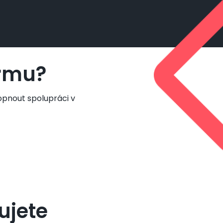
irmu?
opnout spolupráci v
ujete