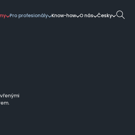
Česky
rmy
Pro profesionály
Know-how
O nás
tion
evřenými
rem.