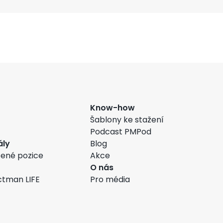
Know-how
Šablony ke stažení
Podcast PMPod
ály
Blog
zené pozice
Akce
O nás
ctman LIFE
Pro média