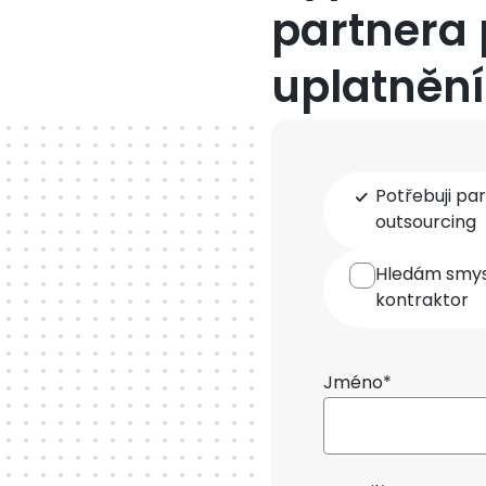
partnera 
uplatnění
Typ
Potřebuji pa
spolupráce
outsourcing
Hledám smysl
kontraktor
Jméno*