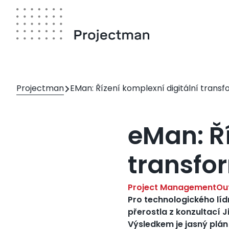
Přejít
k
hlavnímu
obsahu
Drobečková
Projectman
EMan: Řízení komplexní digitální trans
navigace
eMan: Ří
transfo
Project Management
Ou
Pro technologického líd
přerostla z konzultací J
Výsledkem je jasný plán