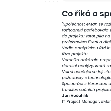
Co říká o sp
"Společnost eMan se roz
rozhodnutí potřebovala z
do projektu vstoupila na
projektovém řízení a dig
Vedla analytickou fázi i
fáze projektu.
Veronika dokázala propoj
detailní analýzy, která z
Velmi oceňujeme její str
požadavky s technologi
Spolupráci s Veronikou 
transformačních projektů
Jan Vošahlík
IT Project Manager, eMan 