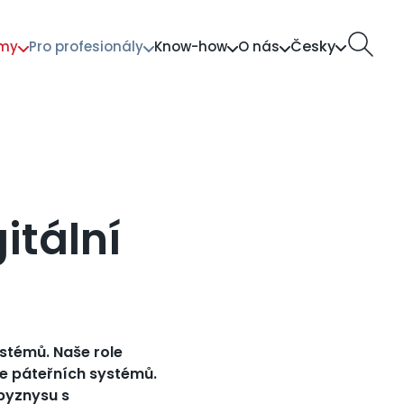
Česky
rmy
Pro profesionály
Know-how
O nás
tion
itální
stémů. Naše role
ace páteřních systémů.
 byznysu s