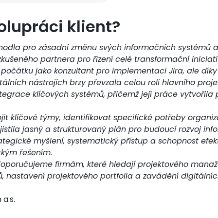
olupráci klient?
hodla pro zásadní změnu svých informačních systémů a
kušeného partnera pro řízení celé transformační iniciati
 počátku jako konzultant pro implementaci Jira, ale díky
itálních nástrojích brzy převzala celou roli hlavního pro
ntegrace klíčových systémů, přičemž její práce vytvořila 
it klíčové týmy, identifikovat specifické potřeby organi
ajistila jasný a strukturovaný plán pro budoucí rozvoj i
ategické myšlení, systematický přístup a schopnost efek
ckým řešením.
doporučujeme firmám, které hledají projektového manaže
, nastavení projektového portfolia a zavádění digitálních
a.s.