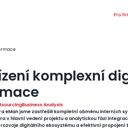
Pro fi
Main
naviga
formace
zení komplexní dig
rmace
tsourcing
Business Analysis
ra eMan jsme zastřešili kompletní obměnu interních sy
ira v hlavní vedení projektu a analytickou fázi integr
 rozvoje digitálního ekosystému a efektivní propojení