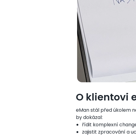
O klientovi 
eMan stál před úkolem na
by dokázal:
řídit komplexní change
zajistit zpracování a u