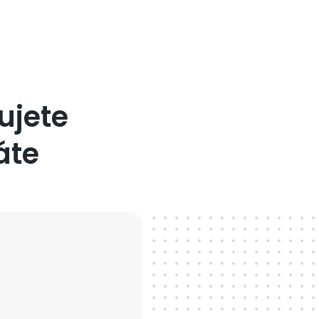
ujete
áte