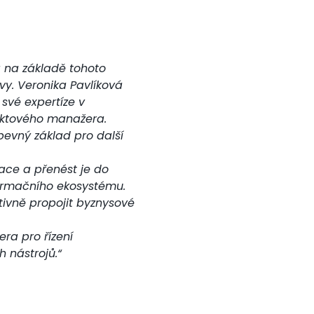
 na základě tohoto
vy. Veronika Pavlíková
 své expertíze v
jektového manažera.
pevný základ pro další
zace a přenést je do
nformačního ekosystému.
tivně propojit byznysové
ra pro řízení
 nástrojů.“