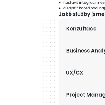
nastavit integraci mez
a zajistit koordinaci n
Jaké služby jsme 
Konzultace
Business Anal
UX/CX
Project Mana