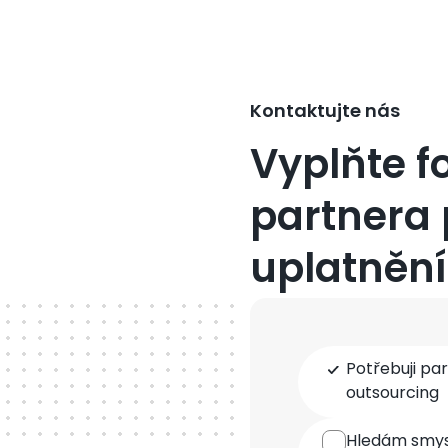
Kontaktujte nás
Vyplňte f
partnera 
uplatnění
Typ
Potřebuji pa
spolupráce
outsourcing
Hledám smysl