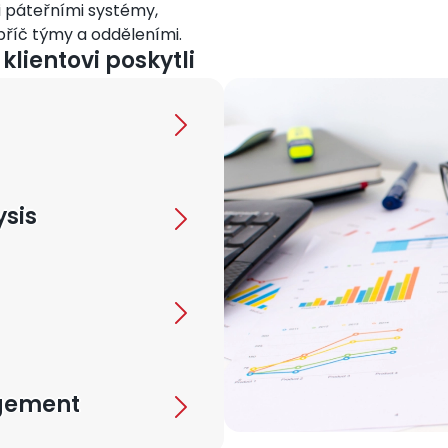
i páteřními systémy,
apříč týmy a odděleními.
klientovi poskytli
Obrázek
ysis
gement