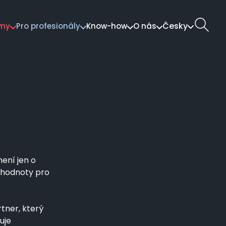
Česky
rmy
Pro profesionály
Know-how
O nás
tion
není jen o
é hodnoty pro
tner, který
uje