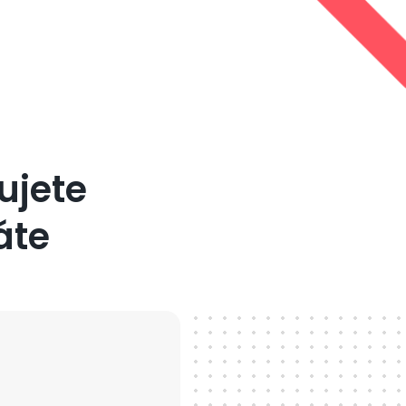
ujete
áte