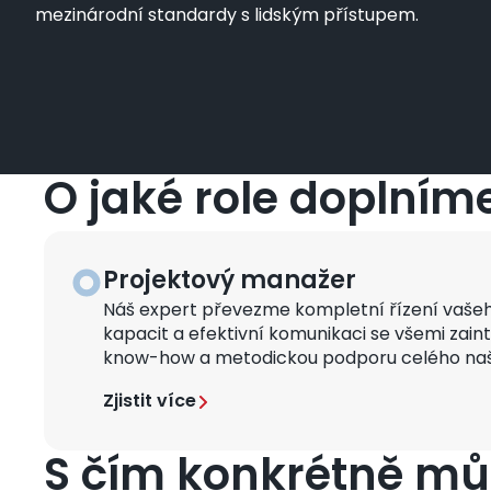
mezinárodní standardy s lidským přístupem.
O jaké role doplním
Projektový manažer
Obrázek
Náš expert převezme kompletní řízení vašeho 
kapacit a efektivní komunikaci se všemi zain
know-how a metodickou podporu celého našeh
Zjistit více
S čím konkrétně m