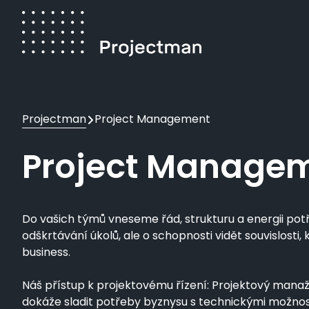
Přejít
k
hlavnímu
obsahu
Drobečková
Projectman
Project Management
navigace
Project Manage
Do vašich týmů vneseme řád, strukturu a energii potř
odškrtávání úkolů, ale o schopnosti vidět souvislosti
business.
Náš přístup k projektovému řízení: Projektový manaže
dokáže sladit potřeby byznysu s technickými možnos