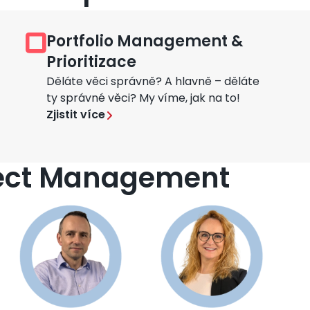
Portfolio Management &
Obrázek
Prioritizace
Děláte věci správně? A hlavně – děláte
ty správné věci? My víme, jak na to!
Zjistit více
oject Management
Obrázek
Obrázek