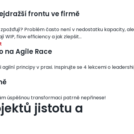
nejdražší frontu ve firmě
 zpožďují? Problém často není v nedostatku kapacity, ale 
WIP, flow efficiency a jak zlepšit...
t
ro na Agile Race
 agilní principy v praxi. Inspirujte se 4 lekcemi o leaders
mě
vám úspěšnou transformaci patrně nepřinese!
ektů jistotu a