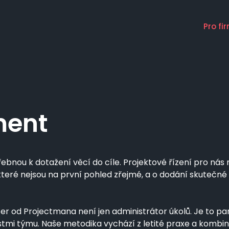
Pro fi
Main
naviga
ment
ebnou k dotažení věcí do cíle. Projektové řízení pro nás 
, které nejsou na první pohled zřejmé, a o dodání skutečn
r od Projectmana není jen administrátor úkolů. Je to par
tmi týmu. Naše metodika vychází z letité praxe a kombin