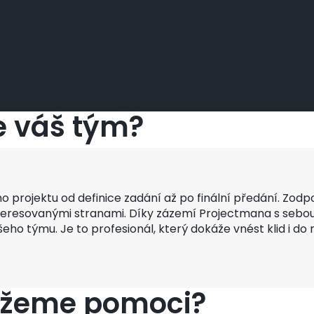
e váš tým?
projektu od definice zadání až po finální předání. Zodpov
teresovanými stranami. Díky zázemí Projectmana s sebou p
o týmu. Je to profesionál, který dokáže vnést klid i d
ůžeme pomoci?