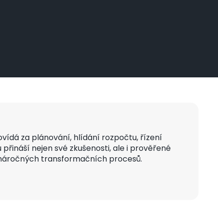
ídá za plánování, hlídání rozpočtu, řízení
řináší nejen své zkušenosti, ale i prověřené
o náročných transformačních procesů.