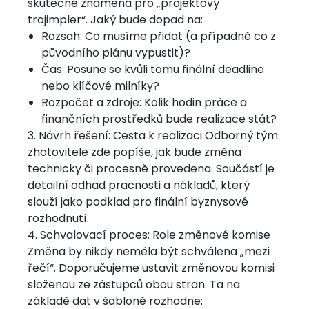
skutečně znamená pro „projektový
trojimpler“. Jaký bude dopad na:
Rozsah: Co musíme přidat (a případně co z
původního plánu vypustit)?
Čas: Posune se kvůli tomu finální deadline
nebo klíčové milníky?
Rozpočet a zdroje: Kolik hodin práce a
finančních prostředků bude realizace stát?
3. Návrh řešení: Cesta k realizaci Odborný tým
zhotovitele zde popíše, jak bude změna
technicky či procesně provedena. Součástí je
detailní odhad pracnosti a nákladů, který
slouží jako podklad pro finální byznysové
rozhodnutí.
4. Schvalovací proces: Role změnové komise
Změna by nikdy neměla být schválena „mezi
řečí“. Doporučujeme ustavit změnovou komisi
složenou ze zástupců obou stran. Ta na
základě dat v šabloně rozhodne: