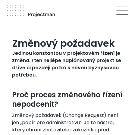
Přejít
k
hlavnímu
obsahu
Drobečková
navigace
Změnový požadavek
Jedinou konstantou v projektovém řízení je
změna. I ten nejlépe naplánovaný projekt se
dříve či později potká s novou byznysovou
potřebou.
Proč proces změnového řízení
nepodcenit?
Změnový požadavek (Change Request) není
jen „papír pro administrativu“. Je to nástroj,
který chrání zhotovitele i zákazníka před