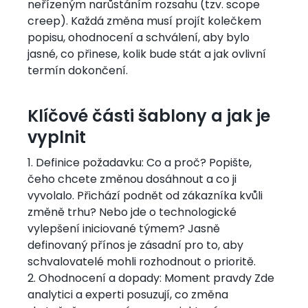
neřízeným narůstáním rozsahu (tzv. scope
creep). Každá změna musí projít kolečkem
popisu, ohodnocení a schválení, aby bylo
jasné, co přinese, kolik bude stát a jak ovlivní
termín dokončení.
Klíčové části šablony a jak je
vyplnit
1. Definice požadavku: Co a proč? Popište,
čeho chcete změnou dosáhnout a co ji
vyvolalo. Přichází podnět od zákazníka kvůli
změně trhu? Nebo jde o technologické
vylepšení iniciované týmem? Jasně
definovaný přínos je zásadní pro to, aby
schvalovatelé mohli rozhodnout o prioritě.
2. Ohodnocení a dopady: Moment pravdy Zde
analytici a experti posuzují, co změna