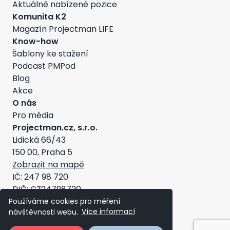
Aktuálně nabízené pozice
Komunita K2
Magazín Projectman LIFE
Know-how
Šablony ke stažení
Podcast PMPod
Blog
Akce
O nás
Pro média
Projectman.cz, s.r.o.
Lidická 66/43
150 00, Praha 5
Zobrazit na mapě
IČ: 247 98 720
DIČ: CZ24798720
Všeobecné obchodní podmínky
Používáme cookies pro měření
návštěvnosti webu.
Více informací