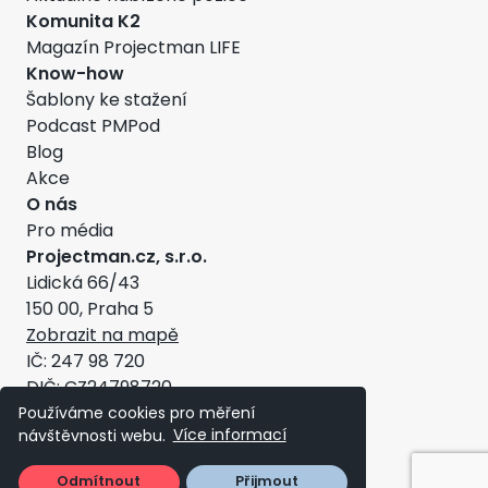
Komunita K2
Magazín Projectman LIFE
Know-how
Šablony ke stažení
Podcast PMPod
Blog
Akce
O nás
Pro média
Projectman.cz, s.r.o.
Lidická 66/43
150 00, Praha 5
Zobrazit na mapě
IČ: 247 98 720
DIČ: CZ24798720
Všeobecné obchodní podmínky
Používáme cookies pro měření
návštěvnosti webu.
Více informací
Copyright ©2026 - Projectman
Odmítnout
Přijmout