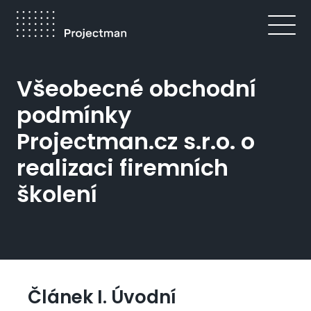
Přejít
k
hlavnímu
obsahu
Drobečková
Všeobecné obchodní
navigace
podmínky
Projectman.cz s.r.o. o
realizaci firemních
školení
Článek I. Úvodní